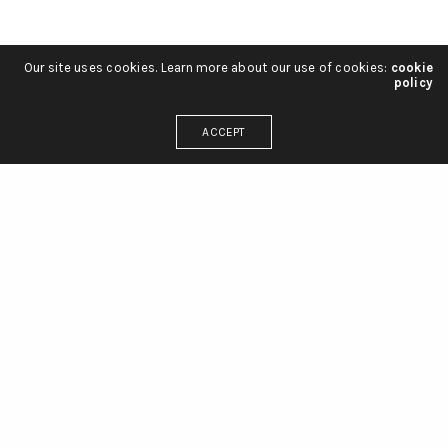
Our site uses cookies. Learn more about our use of cookies:
cookie
policy
ACCEPT
r 2020
next
2
1