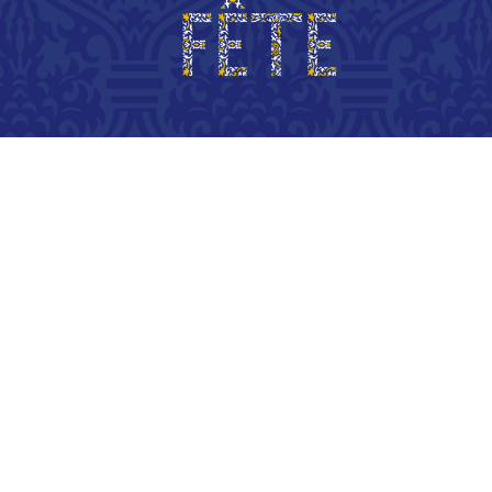
GRAPHISME D'EXPOSITION, CONCOURS
CHÂTEAU DE FONTAINEBLEAU
2019