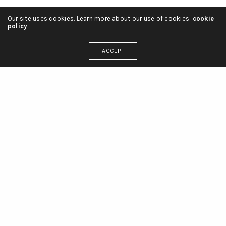
Our site uses cookies. Learn more about our use of cookies:
cookie
policy
ACCEPT
Français
English
العربية
projets
liste de projets
services
clients